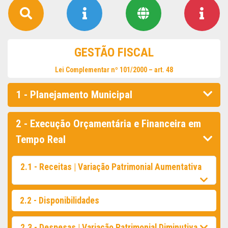
GESTÃO FISCAL
Lei Complementar nº 101/2000 – art. 48
1 - Planejamento Municipal
2 - Execução Orçamentária e Financeira em
Tempo Real
2.1 - Receitas | Variação Patrimonial Aumentativa
2.2 - Disponibilidades
2.3 - Despesas | Variação Patrimonial Diminutiva