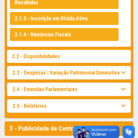
Recebidas
2.1.3 - Inscrição em Dívida Ativa
2.1.4 - Renúncias Fiscais
2.2 - Disponibilidades
2.3 - Despesas | Variação Patrimonial Diminutiva
2.4 - Emendas Parlamentares
2.5 - Relatórios
3 - Publicidade de Contratações