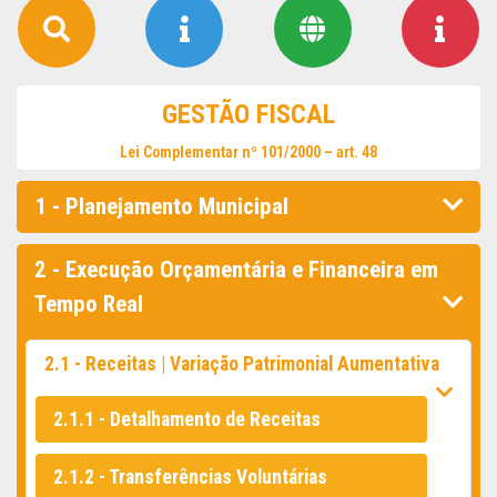
GESTÃO FISCAL
Lei Complementar nº 101/2000 – art. 48
1 - Planejamento Municipal
2 - Execução Orçamentária e Financeira em
Tempo Real
2.1 - Receitas | Variação Patrimonial Aumentativa
2.1.1 - Detalhamento de Receitas
2.1.2 - Transferências Voluntárias