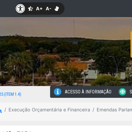
A+
A-
ACESSO À INFORMAÇÃO
S
25 (ITEM 1.4)
Execução Orçamentária e Financeira
Emendas Parla
A