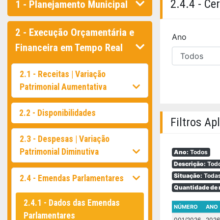
2.4.4 - Ce
1 - Planejamento Municipal
2 - Execução Orçamentária e
Ano
Financeira em Tempo Real
2.1 - Receitas | Variação
Patrimonial Aumentativa
2.2 - Disponibilidades
Filtros Ap
2.3 - Despesas | Variação
Patrimonial Diminutiva
Ano:
Todos
Descrição:
Tod
Situação:
Toda
2.4 - Emendas Parlamentares
Quantidade de r
2.4.1 - Dados das Emendas
NÚMERO
ANO
Parlamentares
001/2026
202