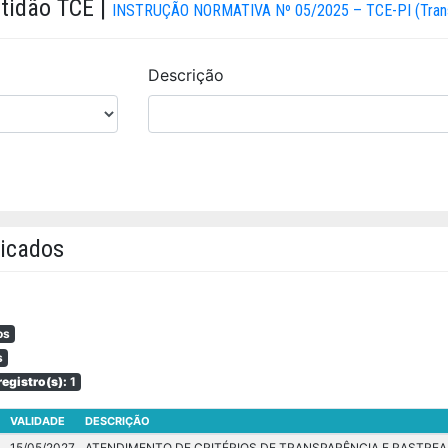
rtidão TCE |
INSTRUÇÃO NORMATIVA Nº 05/2025 – TCE-PI (Transpa
Descrição
licados
os
s
egistro(s):
1
VALIDADE
DESCRIÇÃO
6
15/05/2027
ATENDIMENTO DE CRITÉRIOS DE TRANSPARÊNCIA E RASTREA