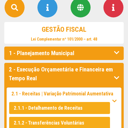
GESTÃO FISCAL
Lei Complementar nº 101/2000 – art. 48
1 - Planejamento Municipal
2 - Execução Orçamentária e Financeira em
Tempo Real
2.1 - Receitas | Variação Patrimonial Aumentativa
2.1.1 - Detalhamento de Receitas
2.1.2 - Transferências Voluntárias