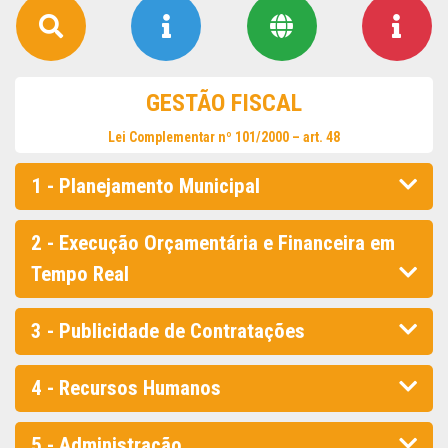
GESTÃO FISCAL
Lei Complementar nº 101/2000 – art. 48
1 - Planejamento Municipal
2 - Execução Orçamentária e Financeira em
Tempo Real
3 - Publicidade de Contratações
4 - Recursos Humanos
5 - Administração