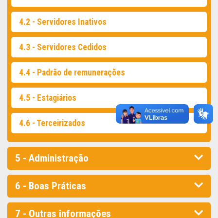
4.2 - Servidores Inativos
4.3 - Servidores Cedidos
4.4 - Padrão de remunerações
4.5 - Estagiários
4.6 - Terceirizados
5 - Administração
6 - Boas Práticas
7 - Outras informações