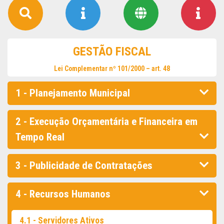
GESTÃO FISCAL
Lei Complementar nº 101/2000 – art. 48
1 - Planejamento Municipal
2 - Execução Orçamentária e Financeira em
Tempo Real
3 - Publicidade de Contratações
4 - Recursos Humanos
4.1 - Servidores Ativos