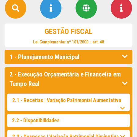
GESTÃO FISCAL
Lei Complementar nº 101/2000 – art. 48
1 - Planejamento Municipal
2 - Execução Orçamentária e Financeira em
Tempo Real
2.1 - Receitas | Variação Patrimonial Aumentativa
2.2 - Disponibilidades
2.3 - Despesas | Variação Patrimonial Diminutiva