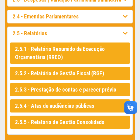
2.4 - Emendas Parlamentares
2.5 - Relatórios
2.5.1 - Relatório Resumido da Execução
Orçamentária (RREO)
2.5.2 - Relatório de Gestão Fiscal (RGF)
2.5.3 - Prestação de contas e parecer prévio
2.5.4 - Atas de audiências públicas
2.5.5 - Relatório de Gestão Consolidado