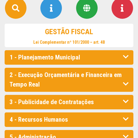
GESTÃO FISCAL
Lei Complementar nº 101/2000 – art. 48
1 - Planejamento Municipal
2 - Execução Orçamentária e Financeira em
Tempo Real
3 - Publicidade de Contratações
4 - Recursos Humanos
5 - Administração