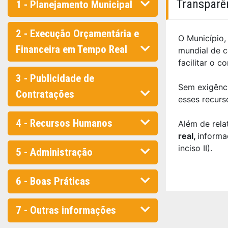
Transparê
1 - Planejamento Municipal
2 - Execução Orçamentária e
O Município,
Financeira em Tempo Real
mundial de c
facilitar o 
3 - Publicidade de
Sem exigênci
Contratações
esses recurs
4 - Recursos Humanos
Além de rela
real,
informa
inciso II).
5 - Administração
6 - Boas Práticas
7 - Outras informações