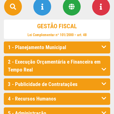
GESTÃO FISCAL
Lei Complementar nº 101/2000 – art. 48
1 - Planejamento Municipal
2 - Execução Orçamentária e Financeira em
Tempo Real
3 - Publicidade de Contratações
4 - Recursos Humanos
5 - Administração