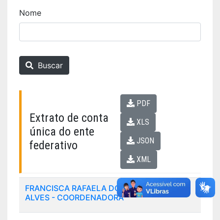
Nome
Buscar
PDF
Extrato de conta
XLS
única do ente
JSON
federativo
XML
FRANCISCA RAFAELA DO LIVRAMENTO
ALVES - COORDENADORA